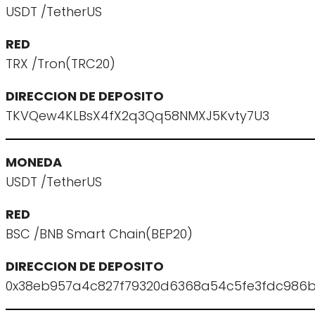
USDT /TetherUS
RED
TRX /Tron(TRC20)
DIRECCION DE DEPOSITO
TKVQew4KLBsX4fX2q3Qq58NMXJ5Kvty7U3
MONEDA
USDT /TetherUS
RED
BSC /BNB Smart Chain(BEP20)
DIRECCION DE DEPOSITO
0x38eb957a4c827f79320d6368a54c5fe3fdc986