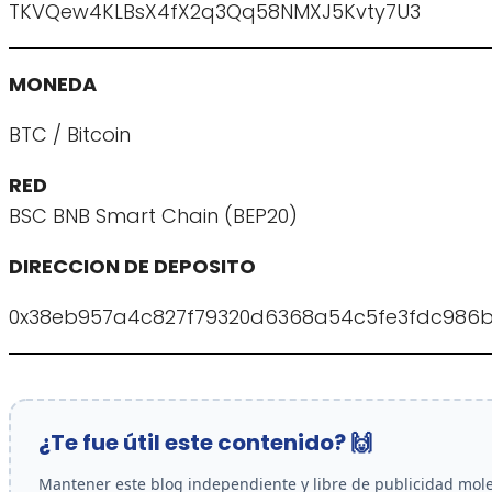
TKVQew4KLBsX4fX2q3Qq58NMXJ5Kvty7U3
MONEDA
BTC / Bitcoin
RED
BSC BNB Smart Chain (BEP20)
DIRECCION DE DEPOSITO
0x38eb957a4c827f79320d6368a54c5fe3fdc986
¿Te fue útil este contenido? 🙌
Mantener este blog independiente y libre de publicidad molest