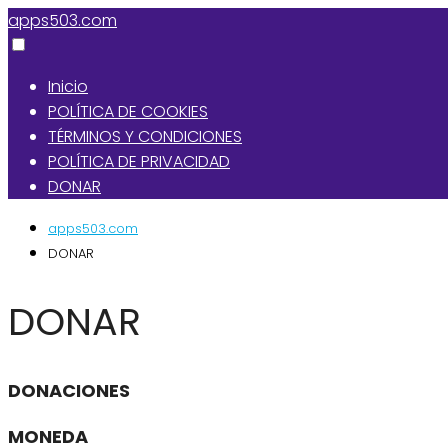
apps503.com
Inicio
POLÍTICA DE COOKIES
TÉRMINOS Y CONDICIONES
POLÍTICA DE PRIVACIDAD
DONAR
apps503.com
DONAR
DONAR
DONACIONES
MONEDA