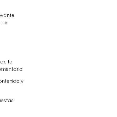
evante
aces
ar, te
omentario.
ontenido y
uestas