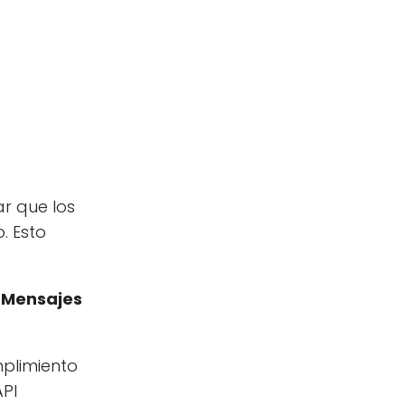
r que los
. Esto
e Mensajes
mplimiento
API