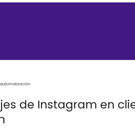
 automatización
es de Instagram en cli
n