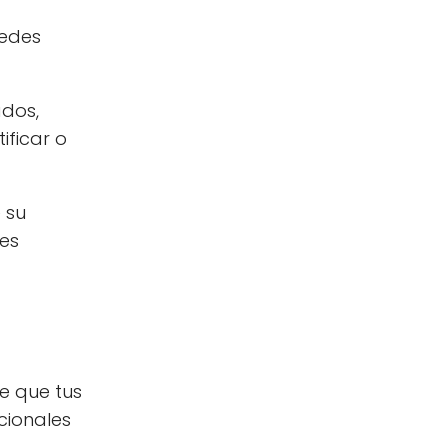
redes
ados,
ificar o
 su
 es
e que tus
cionales