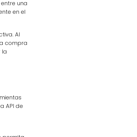
a entre una
nte en el
iva. Al
una compra
 la
amientas
la API de