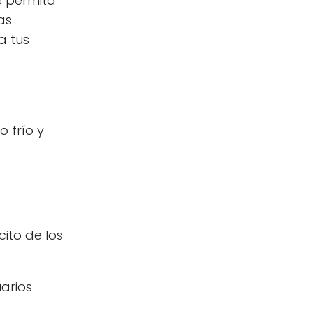
e permita
as
a tus
 frío y
ito de los
uarios