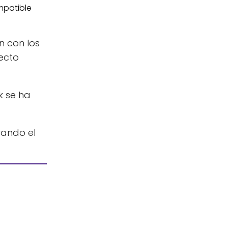
n con los
ecto
 se ha
rando el